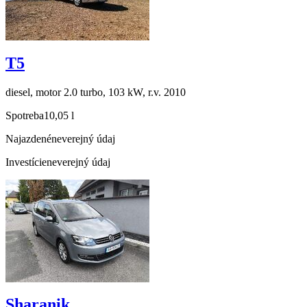
T5
diesel, motor 2.0 turbo, 103 kW, r.v. 2010
Spotreba
10,05 l
Najazdené
neverejný údaj
Investície
neverejný údaj
Sharanik