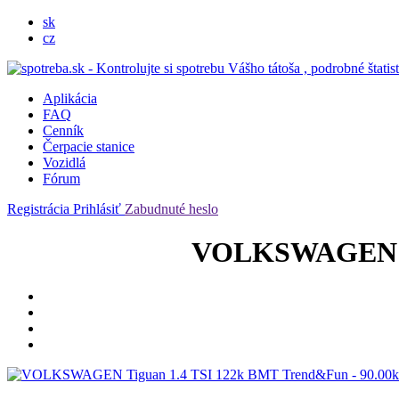
sk
cz
Aplikácia
FAQ
Cenník
Čerpacie stanice
Vozidlá
Fórum
Registrácia
Prihlásiť
Zabudnuté heslo
VOLKSWAGEN Ti