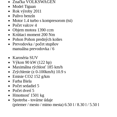
Značka
VOLKSWAGEN
Model
Tiguan
Rok výroby
2011
Palivo
benzín
Motor
1.4 turbo s kompresorom (tsi)
Počet valcov
4
Objem motora
1390 ccm
Krútiaci moment
200 Nm
Pohon
Pohon predných kolies
Prevodovka / počet stupňov
manuálna prevodovka / 6
Karoséria
SUV
Výkon
90 kW (122 hp)
Maximálna rýchlosť
185 km/h
Zrýchlenie (z 0-100km/h)
10.9 s
Emisie CO2
152 g/km
Farba
Biela
Počet sedadiel
5
Počet dverí
5
Hmotnosť
1501 kg
Spotreba - továrne údaje
(priemer / mesto / mimo mesta)
6.50 l / 8.30 l / 5.50 l