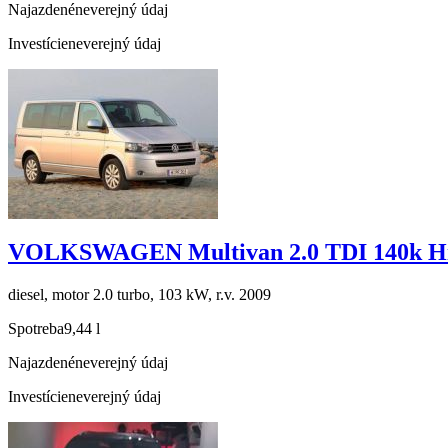
Najazdené
neverejný údaj
Investície
neverejný údaj
VOLKSWAGEN Multivan 2.0 TDI 140k Hi
diesel, motor 2.0 turbo, 103 kW, r.v. 2009
Spotreba
9,44 l
Najazdené
neverejný údaj
Investície
neverejný údaj