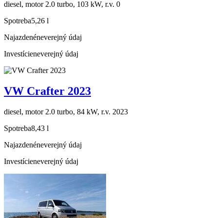
diesel, motor 2.0 turbo, 103 kW, r.v. 0
Spotreba
5,26 l
Najazdené
neverejný údaj
Investície
neverejný údaj
VW Crafter 2023
diesel, motor 2.0 turbo, 84 kW, r.v. 2023
Spotreba
8,43 l
Najazdené
neverejný údaj
Investície
neverejný údaj