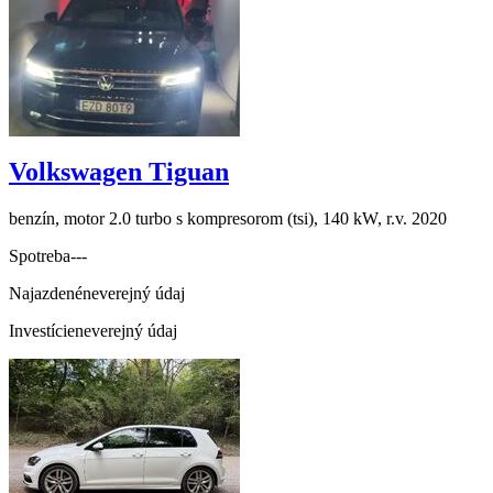
Volkswagen Tiguan
benzín, motor 2.0 turbo s kompresorom (tsi), 140 kW, r.v. 2020
Spotreba
---
Najazdené
neverejný údaj
Investície
neverejný údaj