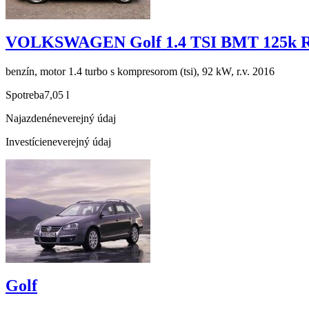
VOLKSWAGEN Golf 1.4 TSI BMT 125k R-
benzín, motor 1.4 turbo s kompresorom (tsi), 92 kW, r.v. 2016
Spotreba
7,05 l
Najazdené
neverejný údaj
Investície
neverejný údaj
Golf