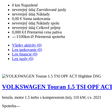
0 km
Najazdené
neverejný údaj
Zaevidované jazdy
neverejný údaj
Náklady
0,00 €
Suma tankovania
neverejný údaj
Náklady spolu
neverejný údaj
Celkové príjmy
0,000 €/l
Priemerná cena paliva
--- l/100km
Ø Priemerná spotreba
Všetky aktivity (0)
Len tankovanie (0)
Len financie (0)
Len jazdy (0)
VOLKSWAGEN Touran 1.5 TSI OPF ACT 
benzín, motor 1.5 turbo s kompresorom (tsi), 110 kW, r.v. 2021
Spotreba
---